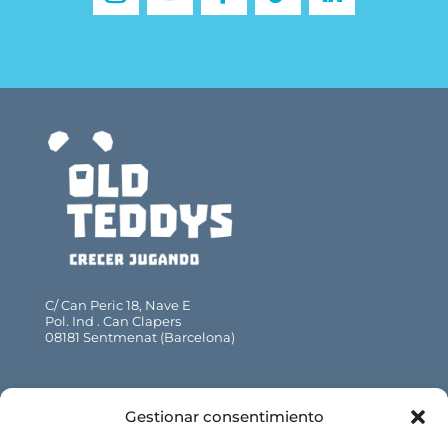
C/ Can Peric 18, Nave E
Pol. Ind . Can Clapers
08181 Sentmenat (Barcelona)
93 715 47 52 · 93 715 47 53
Gestionar consentimiento
info@oldteddys.com