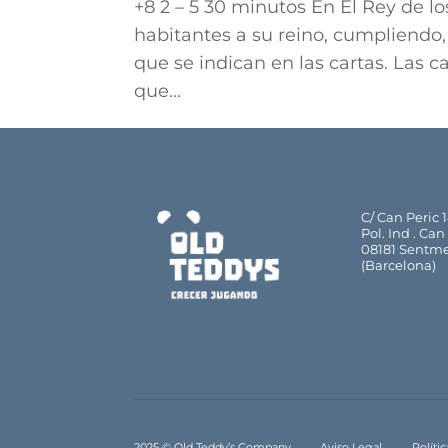
+8 2 – 5 30 minutos En El Rey de l
habitantes a su reino, cumpliendo, 
que se indican en las cartas. Las 
que...
C/ Can Peric 
Pol. Ind . Can
08181 Sentm
(Barcelona)
2025 © Old Teddy’s Company.
Aviso Legal
Políti