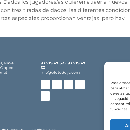
os Dados los jugadores/as quieren atraer a nuevos
con tres tiradas de dados, las diferentes condicio
cartas especiales proporcionan ventajas, pero hay
18, Nave E
93 715 47 52 · 93 715 47
Web:
 Clapers
53
Inicio
Co
enat
info@oldteddys.com
Nuestras Ma
Descargas
Para ofrece
Contacto
para almace
de estas t
navegación 
consentimie
funciones.
A
ca de Privacidad
Política de Cookies